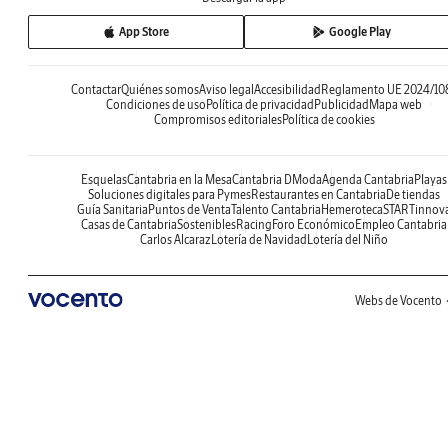
App Store
Google Play
Contactar
Quiénes somos
Aviso legal
Accesibilidad
Reglamento UE 2024/10
Condiciones de uso
Política de privacidad
Publicidad
Mapa web
Compromisos editoriales
Política de cookies
Esquelas
Cantabria en la Mesa
Cantabria DModa
Agenda Cantabria
Playas
Soluciones digitales para Pymes
Restaurantes en Cantabria
De tiendas
Guía Sanitaria
Puntos de Venta
Talento Cantabria
Hemeroteca
STARTinnov
Casas de Cantabria
Sostenibles
Racing
Foro Económico
Empleo Cantabria
Carlos Alcaraz
Lotería de Navidad
Lotería del Niño
Webs de Vocento