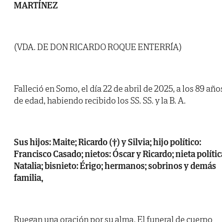
MARTÍNEZ
(VDA. DE DON RICARDO ROQUE ENTERRÍA)
Falleció en Somo, el día 22 de abril de 2025, a los 89 año
de edad, habiendo recibido los SS. SS. y la B. A.
Sus hijos: Maite; Ricardo (†) y Silvia; hijo político:
Francisco Casado; nietos: Óscar y Ricardo; nieta polític
Natalia; bisnieto: Érigo; hermanos; sobrinos y demás
familia,
Ruegan una oración por su alma. El funeral de cuerpo