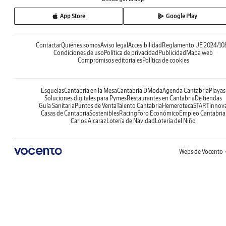
App Store
Google Play
Contactar
Quiénes somos
Aviso legal
Accesibilidad
Reglamento UE 2024/10
Condiciones de uso
Política de privacidad
Publicidad
Mapa web
Compromisos editoriales
Política de cookies
Esquelas
Cantabria en la Mesa
Cantabria DModa
Agenda Cantabria
Playas
Soluciones digitales para Pymes
Restaurantes en Cantabria
De tiendas
Guía Sanitaria
Puntos de Venta
Talento Cantabria
Hemeroteca
STARTinnov
Casas de Cantabria
Sostenibles
Racing
Foro Económico
Empleo Cantabria
Carlos Alcaraz
Lotería de Navidad
Lotería del Niño
Webs de Vocento