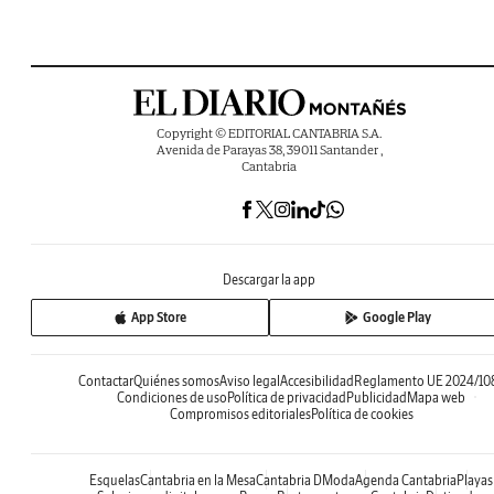
Copyright © EDITORIAL CANTABRIA S.A.
Avenida de Parayas 38, 39011 Santander ,
Cantabria
Descargar la app
App Store
Google Play
Contactar
Quiénes somos
Aviso legal
Accesibilidad
Reglamento UE 2024/10
Condiciones de uso
Política de privacidad
Publicidad
Mapa web
Compromisos editoriales
Política de cookies
Esquelas
Cantabria en la Mesa
Cantabria DModa
Agenda Cantabria
Playas