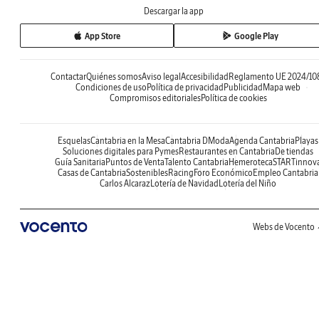
Descargar la app
App Store
Google Play
Contactar
Quiénes somos
Aviso legal
Accesibilidad
Reglamento UE 2024/10
Condiciones de uso
Política de privacidad
Publicidad
Mapa web
Compromisos editoriales
Política de cookies
Esquelas
Cantabria en la Mesa
Cantabria DModa
Agenda Cantabria
Playas
Soluciones digitales para Pymes
Restaurantes en Cantabria
De tiendas
Guía Sanitaria
Puntos de Venta
Talento Cantabria
Hemeroteca
STARTinnov
Casas de Cantabria
Sostenibles
Racing
Foro Económico
Empleo Cantabria
Carlos Alcaraz
Lotería de Navidad
Lotería del Niño
Webs de Vocento