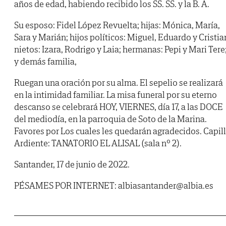
años de edad, habiendo recibido los SS. SS. y la B. A.
Su esposo: Fidel López Revuelta; hijas: Mónica, María,
Sara y Marián; hijos políticos: Miguel, Eduardo y Cristia
nietos: Izara, Rodrigo y Laia; hermanas: Pepi y Mari Tere
y demás familia,
Ruegan una oración por su alma. El sepelio se realizará
en la intimidad familiar. La misa funeral por su eterno
descanso se celebrará HOY, VIERNES, día 17, a las DOCE
del mediodía, en la parroquia de Soto de la Marina.
Favores por Los cuales les quedarán agradecidos. Capil
Ardiente: TANATORIO EL ALISAL (sala nº 2).
Santander, 17 de junio de 2022.
PÉSAMES POR INTERNET: albiasantander@albia.es