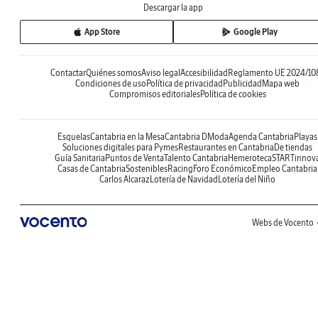
Descargar la app
App Store
Google Play
Contactar
Quiénes somos
Aviso legal
Accesibilidad
Reglamento UE 2024/10
Condiciones de uso
Política de privacidad
Publicidad
Mapa web
Compromisos editoriales
Política de cookies
Esquelas
Cantabria en la Mesa
Cantabria DModa
Agenda Cantabria
Playas
Soluciones digitales para Pymes
Restaurantes en Cantabria
De tiendas
Guía Sanitaria
Puntos de Venta
Talento Cantabria
Hemeroteca
STARTinnov
Casas de Cantabria
Sostenibles
Racing
Foro Económico
Empleo Cantabria
Carlos Alcaraz
Lotería de Navidad
Lotería del Niño
Webs de Vocento