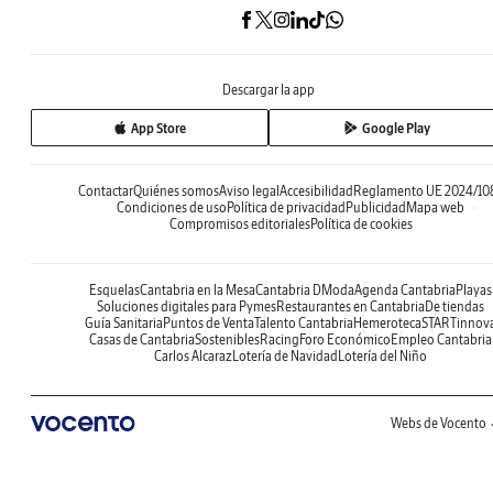
Descargar la app
App Store
Google Play
Contactar
Quiénes somos
Aviso legal
Accesibilidad
Reglamento UE 2024/10
Condiciones de uso
Política de privacidad
Publicidad
Mapa web
Compromisos editoriales
Política de cookies
Esquelas
Cantabria en la Mesa
Cantabria DModa
Agenda Cantabria
Playas
Soluciones digitales para Pymes
Restaurantes en Cantabria
De tiendas
Guía Sanitaria
Puntos de Venta
Talento Cantabria
Hemeroteca
STARTinnov
Casas de Cantabria
Sostenibles
Racing
Foro Económico
Empleo Cantabria
Carlos Alcaraz
Lotería de Navidad
Lotería del Niño
Webs de Vocento