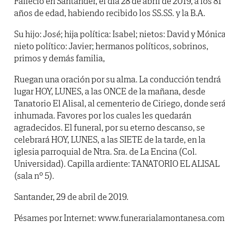
Falleció en Santander, el día 28 de abril de 2019, a los 81
años de edad, habiendo recibido los SS.SS. y la B.A.
Su hijo: José; hija política: Isabel; nietos: David y Mónica
nieto político: Javier; hermanos políticos, sobrinos,
primos y demás familia,
Ruegan una oración por su alma. La conducción tendrá
lugar HOY, LUNES, a las ONCE de la mañana, desde
Tanatorio El Alisal, al cementerio de Ciriego, donde ser
inhumada. Favores por los cuales les quedarán
agradecidos. El funeral, por su eterno descanso, se
celebrará HOY, LUNES, a las SIETE de la tarde, en la
iglesia parroquial de Ntra. Sra. de La Encina (Col.
Universidad). Capilla ardiente: TANATORIO EL ALISAL
(sala nº 5).
Santander, 29 de abril de 2019.
Pésames por Internet: www.funerarialamontanesa.com