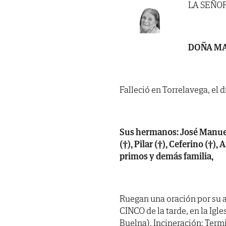
LA SEÑO
DOÑA MA
Falleció en Torrelavega, el 
Sus hermanos: José Manuel (
(†), Pilar (†), Ceferino (†)
primos y demás familia,
Ruegan una oración por su a
CINCO de la tarde, en la Igl
Buelna). Incineración: Term