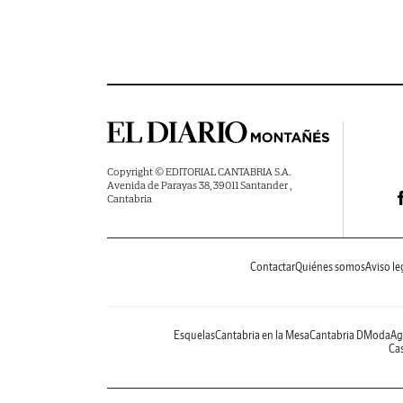
Copyright © EDITORIAL CANTABRIA S.A.
Avenida de Parayas 38, 39011 Santander ,
Cantabria
Contactar
Quiénes somos
Aviso le
Esquelas
Cantabria en la Mesa
Cantabria DModa
Ag
Cas