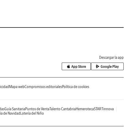
Descargar la app
App Store
Google Play
icidad
Mapa web
Compromisos editoriales
Política de cookies
das
Guía Sanitaria
Puntos de Venta
Talento Cantabria
Hemeroteca
STARTinnova
ía de Navidad
Lotería del Niño