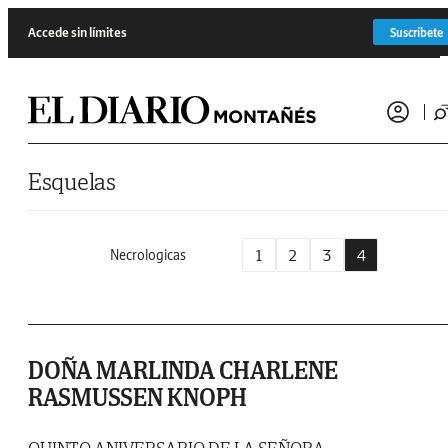
Saltar al contenido
Accede sin límites
Suscríbete
Esquelas
1
2
3
4
Necrologicas
DOÑA MARLINDA CHARLENE
RASMUSSEN KNOPH