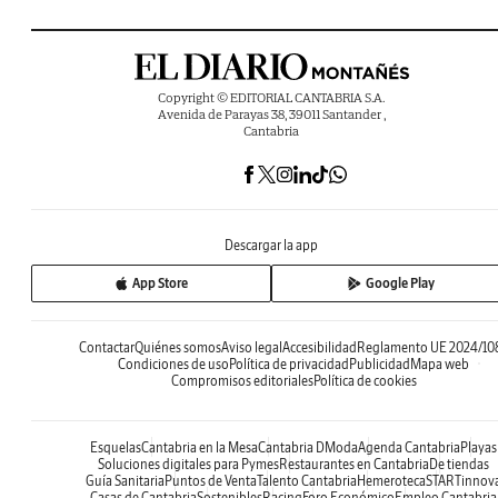
Copyright © EDITORIAL CANTABRIA S.A.
Avenida de Parayas 38, 39011 Santander ,
Cantabria
Descargar la app
App Store
Google Play
Contactar
Quiénes somos
Aviso legal
Accesibilidad
Reglamento UE 2024/10
Condiciones de uso
Política de privacidad
Publicidad
Mapa web
Compromisos editoriales
Política de cookies
Esquelas
Cantabria en la Mesa
Cantabria DModa
Agenda Cantabria
Playas
Soluciones digitales para Pymes
Restaurantes en Cantabria
De tiendas
Guía Sanitaria
Puntos de Venta
Talento Cantabria
Hemeroteca
STARTinnov
Casas de Cantabria
Sostenibles
Racing
Foro Económico
Empleo Cantabria