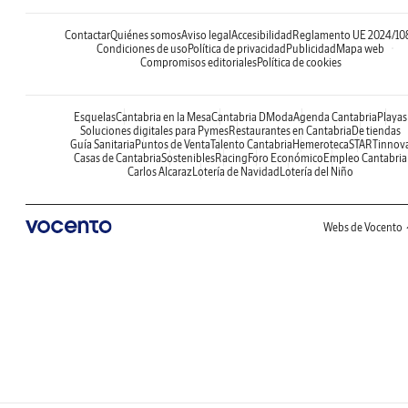
Contactar
Quiénes somos
Aviso legal
Accesibilidad
Reglamento UE 2024/10
Condiciones de uso
Política de privacidad
Publicidad
Mapa web
Compromisos editoriales
Política de cookies
Esquelas
Cantabria en la Mesa
Cantabria DModa
Agenda Cantabria
Playas
Soluciones digitales para Pymes
Restaurantes en Cantabria
De tiendas
Guía Sanitaria
Puntos de Venta
Talento Cantabria
Hemeroteca
STARTinnov
Casas de Cantabria
Sostenibles
Racing
Foro Económico
Empleo Cantabria
Carlos Alcaraz
Lotería de Navidad
Lotería del Niño
Webs de Vocento