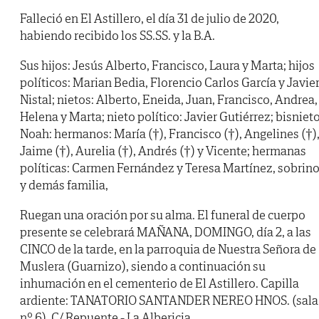
Falleció en El Astillero, el día 31 de julio de 2020,
habiendo recibido los SS.SS. y la B.A.
Sus hijos: Jesús Alberto, Francisco, Laura y Marta; hijos
políticos: Marian Bedia, Florencio Carlos García y Javie
Nistal; nietos: Alberto, Eneida, Juan, Francisco, Andrea,
Helena y Marta; nieto político: Javier Gutiérrez; bisnieto
Noah: hermanos: María (†), Francisco (†), Angelines (†)
Jaime (†), Aurelia (†), Andrés (†) y Vicente; hermanas
políticas: Carmen Fernández y Teresa Martínez, sobrin
y demás familia,
Ruegan una oración por su alma. El funeral de cuerpo
presente se celebrará MAÑANA, DOMINGO, día 2, a las
CINCO de la tarde, en la parroquia de Nuestra Señora de
Muslera (Guarnizo), siendo a continuación su
inhumación en el cementerio de El Astillero. Capilla
ardiente: TANATORIO SANTANDER NEREO HNOS. (sala
nº 6). C/ Repuente - La Albericia.