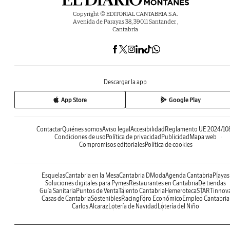
Copyright © EDITORIAL CANTABRIA S.A.
Avenida de Parayas 38, 39011 Santander ,
Cantabria
Descargar la app
App Store
Google Play
Contactar
Quiénes somos
Aviso legal
Accesibilidad
Reglamento UE 2024/10
Condiciones de uso
Política de privacidad
Publicidad
Mapa web
Compromisos editoriales
Política de cookies
Esquelas
Cantabria en la Mesa
Cantabria DModa
Agenda Cantabria
Playas
Soluciones digitales para Pymes
Restaurantes en Cantabria
De tiendas
Guía Sanitaria
Puntos de Venta
Talento Cantabria
Hemeroteca
STARTinnov
Casas de Cantabria
Sostenibles
Racing
Foro Económico
Empleo Cantabria
Carlos Alcaraz
Lotería de Navidad
Lotería del Niño