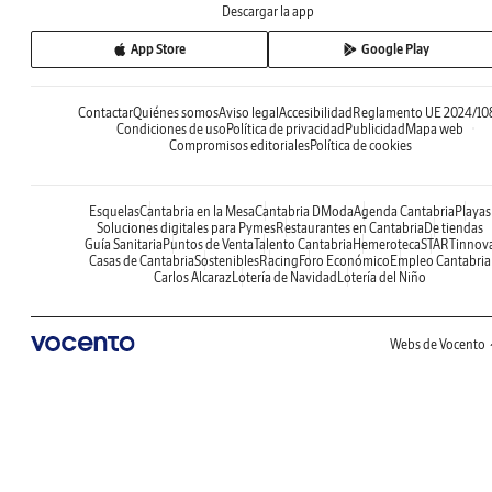
Descargar la app
App Store
Google Play
Contactar
Quiénes somos
Aviso legal
Accesibilidad
Reglamento UE 2024/10
Condiciones de uso
Política de privacidad
Publicidad
Mapa web
Compromisos editoriales
Política de cookies
Esquelas
Cantabria en la Mesa
Cantabria DModa
Agenda Cantabria
Playas
Soluciones digitales para Pymes
Restaurantes en Cantabria
De tiendas
Guía Sanitaria
Puntos de Venta
Talento Cantabria
Hemeroteca
STARTinnov
Casas de Cantabria
Sostenibles
Racing
Foro Económico
Empleo Cantabria
Carlos Alcaraz
Lotería de Navidad
Lotería del Niño
Webs de Vocento