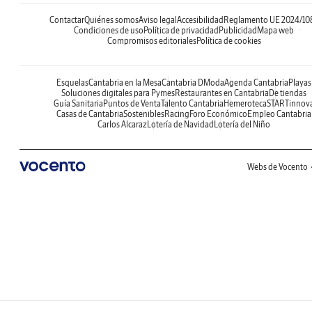
Contactar
Quiénes somos
Aviso legal
Accesibilidad
Reglamento UE 2024/10
Condiciones de uso
Política de privacidad
Publicidad
Mapa web
Compromisos editoriales
Política de cookies
Esquelas
Cantabria en la Mesa
Cantabria DModa
Agenda Cantabria
Playas
Soluciones digitales para Pymes
Restaurantes en Cantabria
De tiendas
Guía Sanitaria
Puntos de Venta
Talento Cantabria
Hemeroteca
STARTinnov
Casas de Cantabria
Sostenibles
Racing
Foro Económico
Empleo Cantabria
Carlos Alcaraz
Lotería de Navidad
Lotería del Niño
Webs de Vocento