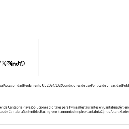
gal
Accesibilidad
Reglamento UE 2024/1083
Condiciones de uso
Política de privacidad
Publ
enda Cantabria
Playas
Soluciones digitales para Pymes
Restaurantes en Cantabria
De tien
as de Cantabria
Sostenibles
Racing
Foro Económico
Empleo Cantabria
Carlos Alcaraz
Loter