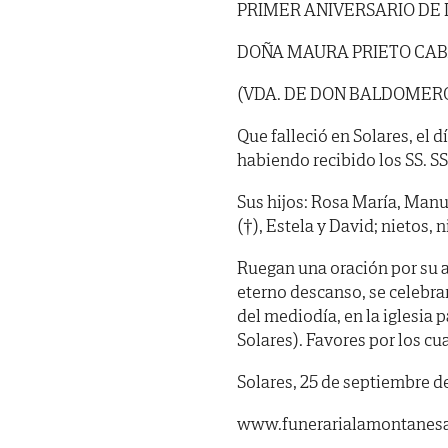
PRIMER ANIVERSARIO DE
DOÑA MAURA PRIETO CA
(VDA. DE DON BALDOMERO
Que falleció en Solares, el 
habiendo recibido los SS. SS. 
Sus hijos: Rosa María, Manue
(†), Estela y David; nietos, 
Ruegan una oración por su al
eterno descanso, se celeb
del mediodía, en la iglesia 
Solares). Favores por los cu
Solares, 25 de septiembre d
www.funerarialamontanes