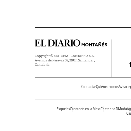
Copyright © EDITORIAL CANTABRIA S.A.
Avenida de Parayas 38, 39011 Santander ,
Cantabria
Contactar
Quiénes somos
Aviso le
Esquelas
Cantabria en la Mesa
Cantabria DModa
Ag
Cas