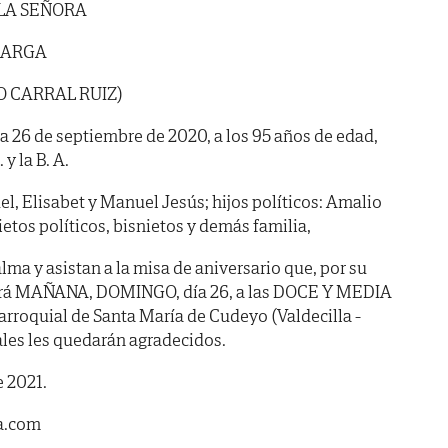
 LA SEÑORA
BARGA
 CARRAL RUIZ)
día 26 de septiembre de 2020, a los 95 años de edad,
y la B. A.
l, Elisabet y Manuel Jesús; hijos políticos: Amalio
nietos políticos, bisnietos y demás familia,
ma y asistan a la misa de aniversario que, por su
rará MAÑANA, DOMINGO, día 26, a las DOCE Y MEDIA
parroquial de Santa María de Cudeyo (Valdecilla -
ales les quedarán agradecidos.
e 2021.
a.com