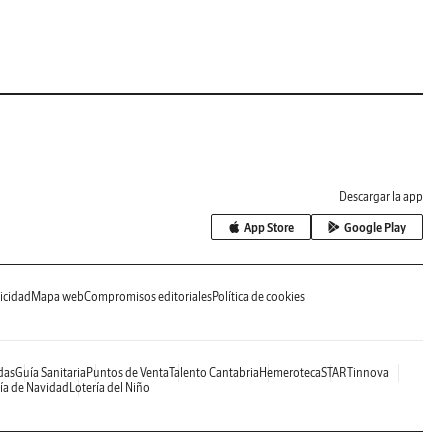
Descargar la app
App Store
Google Play
icidad
Mapa web
Compromisos editoriales
Política de cookies
das
Guía Sanitaria
Puntos de Venta
Talento Cantabria
Hemeroteca
STARTinnova
ía de Navidad
Lotería del Niño