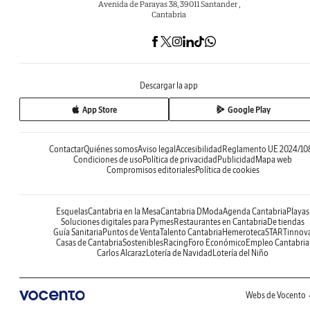
Avenida de Parayas 38, 39011 Santander ,
Cantabria
Descargar la app
App Store
Google Play
Contactar
Quiénes somos
Aviso legal
Accesibilidad
Reglamento UE 2024/10
Condiciones de uso
Política de privacidad
Publicidad
Mapa web
Compromisos editoriales
Política de cookies
Esquelas
Cantabria en la Mesa
Cantabria DModa
Agenda Cantabria
Playas
Soluciones digitales para Pymes
Restaurantes en Cantabria
De tiendas
Guía Sanitaria
Puntos de Venta
Talento Cantabria
Hemeroteca
STARTinnov
Casas de Cantabria
Sostenibles
Racing
Foro Económico
Empleo Cantabria
Carlos Alcaraz
Lotería de Navidad
Lotería del Niño
Webs de Vocento