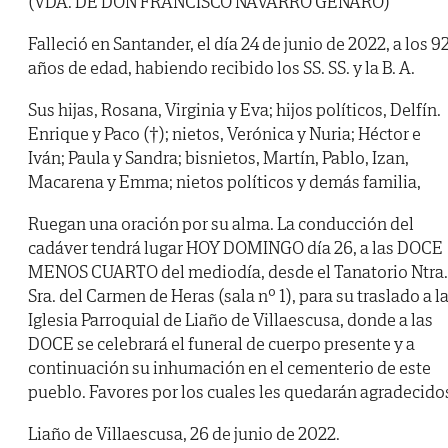
(VDA. DE DON FRANCISCO NAVARRO GENARO)
Falleció en Santander, el día 24 de junio de 2022, a los 9
años de edad, habiendo recibido los SS. SS. y la B. A.
Sus hijas, Rosana, Virginia y Eva; hijos políticos, Delfín.
Enrique y Paco (†); nietos, Verónica y Nuria; Héctor e
Iván; Paula y Sandra; bisnietos, Martín, Pablo, Izan,
Macarena y Emma; nietos políticos y demás familia,
Ruegan una oración por su alma. La conducción del
cadáver tendrá lugar HOY DOMINGO día 26, a las DOCE
MENOS CUARTO del mediodía, desde el Tanatorio Ntra.
Sra. del Carmen de Heras (sala nº 1), para su traslado a l
Iglesia Parroquial de Liaño de Villaescusa, donde a las
DOCE se celebrará el funeral de cuerpo presente y a
continuación su inhumación en el cementerio de este
pueblo. Favores por los cuales les quedarán agradecido
Liaño de Villaescusa, 26 de junio de 2022.