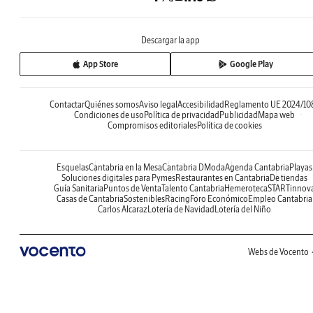
Descargar la app
App Store
Google Play
Contactar
Quiénes somos
Aviso legal
Accesibilidad
Reglamento UE 2024/10
Condiciones de uso
Política de privacidad
Publicidad
Mapa web
Compromisos editoriales
Política de cookies
Esquelas
Cantabria en la Mesa
Cantabria DModa
Agenda Cantabria
Playas
Soluciones digitales para Pymes
Restaurantes en Cantabria
De tiendas
Guía Sanitaria
Puntos de Venta
Talento Cantabria
Hemeroteca
STARTinnov
Casas de Cantabria
Sostenibles
Racing
Foro Económico
Empleo Cantabria
Carlos Alcaraz
Lotería de Navidad
Lotería del Niño
Webs de Vocento