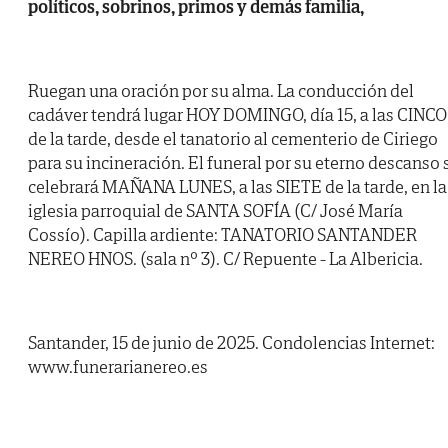
políticos, sobrinos, primos y demás familia,
Ruegan una oración por su alma. La conducción del
cadáver tendrá lugar HOY DOMINGO, día 15, a las CINCO
de la tarde, desde el tanatorio al cementerio de Ciriego
para su incineración. El funeral por su eterno descanso 
celebrará MAÑANA LUNES, a las SIETE de la tarde, en la
iglesia parroquial de SANTA SOFÍA (C/ José María
Cossío). Capilla ardiente: TANATORIO SANTANDER
NEREO HNOS. (sala nº 3). C/ Repuente - La Albericia.
Santander, 15 de junio de 2025. Condolencias Internet:
www.funerarianereo.es