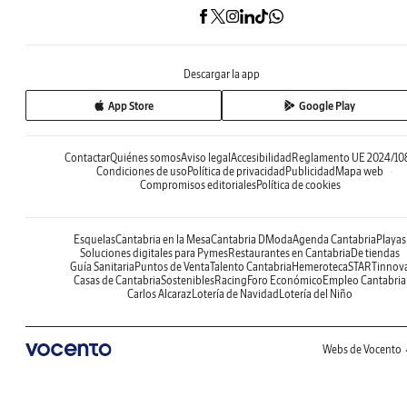
Descargar la app
App Store
Google Play
Contactar
Quiénes somos
Aviso legal
Accesibilidad
Reglamento UE 2024/10
Condiciones de uso
Política de privacidad
Publicidad
Mapa web
Compromisos editoriales
Política de cookies
Esquelas
Cantabria en la Mesa
Cantabria DModa
Agenda Cantabria
Playas
Soluciones digitales para Pymes
Restaurantes en Cantabria
De tiendas
Guía Sanitaria
Puntos de Venta
Talento Cantabria
Hemeroteca
STARTinnov
Casas de Cantabria
Sostenibles
Racing
Foro Económico
Empleo Cantabria
Carlos Alcaraz
Lotería de Navidad
Lotería del Niño
Webs de Vocento