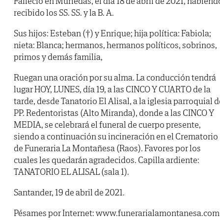
Falleció en Muriedas, el día 18 de abril de 2021, habiend
recibido los SS. SS. y la B. A.
Sus hijos: Esteban (†) y Enrique; hija política: Fabiola;
nieta: Blanca; hermanos, hermanos políticos, sobrinos,
primos y demás familia,
Ruegan una oración por su alma. La conducción tendrá
lugar HOY, LUNES, día 19, a las CINCO Y CUARTO de la
tarde, desde Tanatorio El Alisal, a la iglesia parroquial d
PP. Redentoristas (Alto Miranda), donde a las CINCO Y
MEDIA, se celebrará el funeral de cuerpo presente,
siendo a continuación su incineración en el Crematorio
de Funeraria La Montañesa (Raos). Favores por los
cuales les quedarán agradecidos. Capilla ardiente:
TANATORIO EL ALISAL (sala 1).
Santander, 19 de abril de 2021.
Pésames por Internet: www.funerarialamontanesa.com