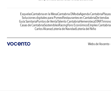
Esquelas
Cantabria en la Mesa
Cantabria DModa
Agenda Cantabria
Playas
Soluciones digitales para Pymes
Restaurantes en Cantabria
De tiendas
Guía Sanitaria
Puntos de Venta
Talento Cantabria
Hemeroteca
STARTinnov
Casas de Cantabria
Sostenibles
Racing
Foro Económico
Empleo Cantabria
Carlos Alcaraz
Lotería de Navidad
Lotería del Niño
Webs de Vocento