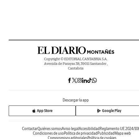
Copyright © EDITORIAL CANTABRIA S.A.
Avenida de Parayas 38, 39011 Santander ,
Cantabria
Descargar la app
App Store
Google Play
Contactar
Quiénes somos
Aviso legal
Accesibilidad
Reglamento UE 2024/10
Condiciones de uso
Política de privacidad
Publicidad
Mapa web
Compromisos editoriales
Política de cookies