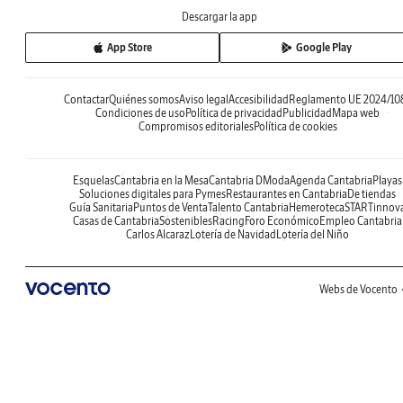
Descargar la app
App Store
Google Play
Contactar
Quiénes somos
Aviso legal
Accesibilidad
Reglamento UE 2024/10
Condiciones de uso
Política de privacidad
Publicidad
Mapa web
Compromisos editoriales
Política de cookies
Esquelas
Cantabria en la Mesa
Cantabria DModa
Agenda Cantabria
Playas
Soluciones digitales para Pymes
Restaurantes en Cantabria
De tiendas
Guía Sanitaria
Puntos de Venta
Talento Cantabria
Hemeroteca
STARTinnov
Casas de Cantabria
Sostenibles
Racing
Foro Económico
Empleo Cantabria
Carlos Alcaraz
Lotería de Navidad
Lotería del Niño
Webs de Vocento