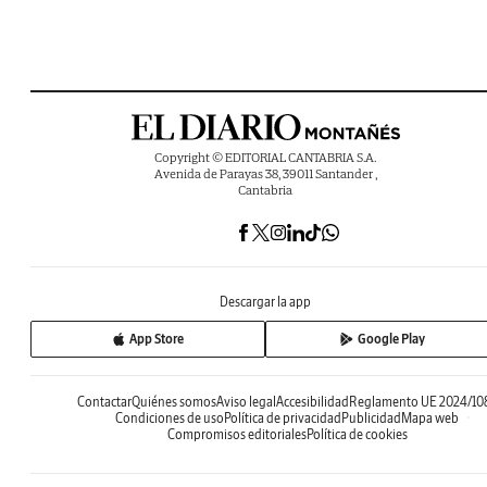
Copyright © EDITORIAL CANTABRIA S.A.
Avenida de Parayas 38, 39011 Santander ,
Cantabria
Descargar la app
App Store
Google Play
Contactar
Quiénes somos
Aviso legal
Accesibilidad
Reglamento UE 2024/10
Condiciones de uso
Política de privacidad
Publicidad
Mapa web
Compromisos editoriales
Política de cookies