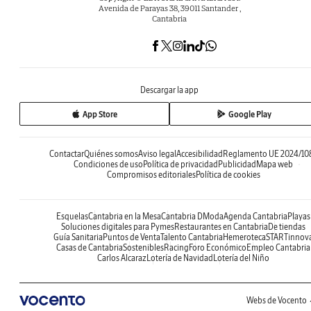
Avenida de Parayas 38, 39011 Santander ,
Cantabria
Descargar la app
App Store
Google Play
Contactar
Quiénes somos
Aviso legal
Accesibilidad
Reglamento UE 2024/10
Condiciones de uso
Política de privacidad
Publicidad
Mapa web
Compromisos editoriales
Política de cookies
Esquelas
Cantabria en la Mesa
Cantabria DModa
Agenda Cantabria
Playas
Soluciones digitales para Pymes
Restaurantes en Cantabria
De tiendas
Guía Sanitaria
Puntos de Venta
Talento Cantabria
Hemeroteca
STARTinnov
Casas de Cantabria
Sostenibles
Racing
Foro Económico
Empleo Cantabria
Carlos Alcaraz
Lotería de Navidad
Lotería del Niño
Webs de Vocento