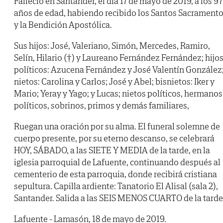
Falleció en Santander, el día 17 de mayo de 2019, a los 97
años de edad, habiendo recibido los Santos Sacrament
y la Bendición Apostólica.
Sus hijos: José, Valeriano, Simón, Mercedes, Ramiro,
Selín, Hilario (†) y Laureano Fernández Fernández; hijo
políticos: Azucena Fernández y José Valentín González
nietos: Carolina y Carlos; José y Abel; bisnietos: Iker y
Mario; Yeray y Yago; y Lucas; nietos políticos, hermanos
políticos, sobrinos, primos y demás familiares,
Ruegan una oración por su alma. El funeral solemne de
cuerpo presente, por su eterno descanso, se celebrará
HOY, SÁBADO, a las SIETE Y MEDIA de la tarde, en la
iglesia parroquial de Lafuente, continuando después al
cementerio de esta parroquia, donde recibirá cristiana
sepultura. Capilla ardiente: Tanatorio El Alisal (sala 2),
Santander. Salida a las SEIS MENOS CUARTO de la tarde
Lafuente - Lamasón, 18 de mayo de 2019.