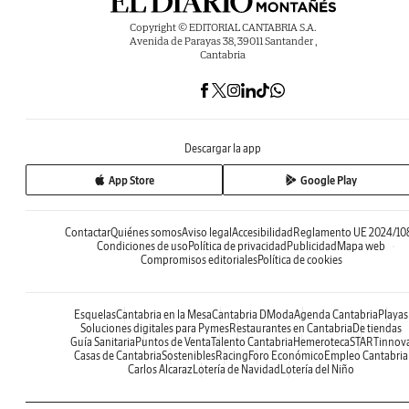
Copyright © EDITORIAL CANTABRIA S.A.
Avenida de Parayas 38, 39011 Santander ,
Cantabria
Descargar la app
App Store
Google Play
Contactar
Quiénes somos
Aviso legal
Accesibilidad
Reglamento UE 2024/10
Condiciones de uso
Política de privacidad
Publicidad
Mapa web
Compromisos editoriales
Política de cookies
Esquelas
Cantabria en la Mesa
Cantabria DModa
Agenda Cantabria
Playas
Soluciones digitales para Pymes
Restaurantes en Cantabria
De tiendas
Guía Sanitaria
Puntos de Venta
Talento Cantabria
Hemeroteca
STARTinnov
Casas de Cantabria
Sostenibles
Racing
Foro Económico
Empleo Cantabria
Carlos Alcaraz
Lotería de Navidad
Lotería del Niño