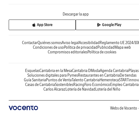
Descargar la app
App Store
Google Play
Contactar
Quiénes somos
Aviso legal
Accesibilidad
Reglamento UE 2024/10
Condiciones de uso
Política de privacidad
Publicidad
Mapa web
Compromisos editoriales
Política de cookies
Esquelas
Cantabria en la Mesa
Cantabria DModa
Agenda Cantabria
Playas
Soluciones digitales para Pymes
Restaurantes en Cantabria
De tiendas
Guía Sanitaria
Puntos de Venta
Talento Cantabria
Hemeroteca
STARTinnov
Casas de Cantabria
Sostenibles
Racing
Foro Económico
Empleo Cantabria
Carlos Alcaraz
Lotería de Navidad
Lotería del Niño
Webs de Vocento