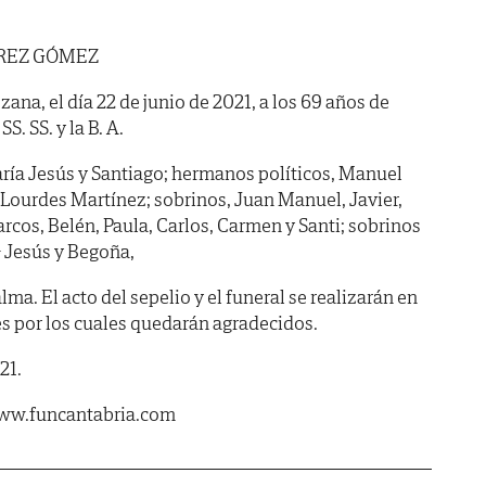
REZ GÓMEZ
zana, el día 22 de junio de 2021, a los 69 años de
S. SS. y la B. A.
ía Jesús y Santiago; hermanos políticos, Manuel
 Lourdes Martínez; sobrinos, Juan Manuel, Javier,
rcos, Belén, Paula, Carlos, Carmen y Santi; sobrinos
ª Jesús y Begoña,
ma. El acto del sepelio y el funeral se realizarán en
es por los cuales quedarán agradecidos.
21.
www.funcantabria.com