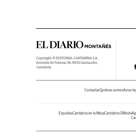
Copyright © EDITORIAL CANTABRIA S.A.
Avenida de Parayas 38, 39011 Santander ,
Cantabria
Contactar
Quiénes somos
Aviso le
Esquelas
Cantabria en la Mesa
Cantabria DModa
Ag
Cas