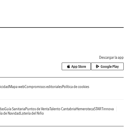
Descargar la app
App Store
Google Play
icidad
Mapa web
Compromisos editoriales
Política de cookies
das
Guía Sanitaria
Puntos de Venta
Talento Cantabria
Hemeroteca
STARTinnova
ía de Navidad
Lotería del Niño