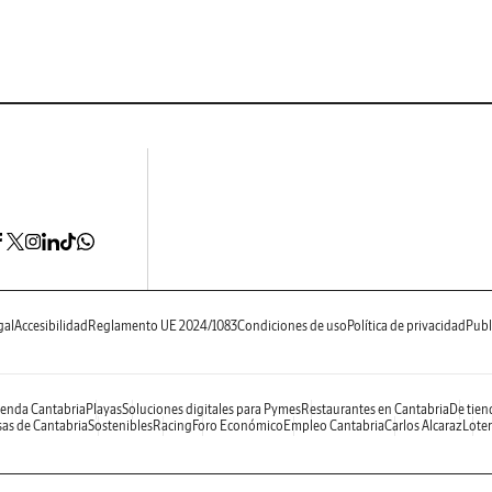
gal
Accesibilidad
Reglamento UE 2024/1083
Condiciones de uso
Política de privacidad
Publ
enda Cantabria
Playas
Soluciones digitales para Pymes
Restaurantes en Cantabria
De tien
as de Cantabria
Sostenibles
Racing
Foro Económico
Empleo Cantabria
Carlos Alcaraz
Loter