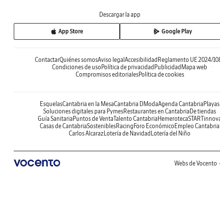
Descargar la app
App Store
Google Play
Contactar
Quiénes somos
Aviso legal
Accesibilidad
Reglamento UE 2024/10
Condiciones de uso
Política de privacidad
Publicidad
Mapa web
Compromisos editoriales
Política de cookies
Esquelas
Cantabria en la Mesa
Cantabria DModa
Agenda Cantabria
Playas
Soluciones digitales para Pymes
Restaurantes en Cantabria
De tiendas
Guía Sanitaria
Puntos de Venta
Talento Cantabria
Hemeroteca
STARTinnov
Casas de Cantabria
Sostenibles
Racing
Foro Económico
Empleo Cantabria
Carlos Alcaraz
Lotería de Navidad
Lotería del Niño
Webs de Vocento