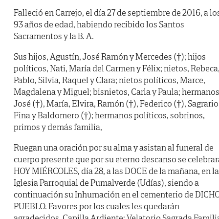
Falleció en Carrejo, el día 27 de septiembre de 2016, a lo
93 años de edad, habiendo recibido los Santos
Sacramentos y la B. A.
Sus hijos, Agustín, José Ramón y Mercedes (†); hijos
políticos, Nati, María del Carmen y Félix; nietos, Rebeca
Pablo, Silvia, Raquel y Clara; nietos políticos, Marce,
Magdalena y Miguel; bisnietos, Carla y Paula; hermanos
José (†), María, Elvira, Ramón (†), Federico (†), Sagrario
Fina y Baldomero (†); hermanos políticos, sobrinos,
primos y demás familia,
Ruegan una oración por su alma y asistan al funeral de
cuerpo presente que por su eterno descanso se celebrar
HOY MIÉRCOLES, día 28, a las DOCE de la mañana, en la
Iglesia Parroquial de Pumalverde (Udías), siendo a
continuación su Inhumación en el cementerio de DICH
PUEBLO. Favores por los cuales les quedarán
agradecidos. Capilla Ardiente: Velatorio Sagrada Famili