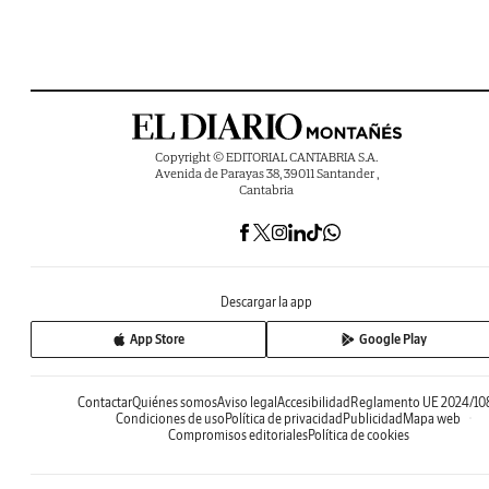
Copyright © EDITORIAL CANTABRIA S.A.
Avenida de Parayas 38, 39011 Santander ,
Cantabria
Descargar la app
App Store
Google Play
Contactar
Quiénes somos
Aviso legal
Accesibilidad
Reglamento UE 2024/10
Condiciones de uso
Política de privacidad
Publicidad
Mapa web
Compromisos editoriales
Política de cookies