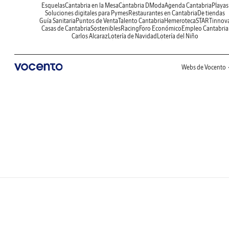
Esquelas
Cantabria en la Mesa
Cantabria DModa
Agenda Cantabria
Playas
Soluciones digitales para Pymes
Restaurantes en Cantabria
De tiendas
Guía Sanitaria
Puntos de Venta
Talento Cantabria
Hemeroteca
STARTinnov
Casas de Cantabria
Sostenibles
Racing
Foro Económico
Empleo Cantabria
Carlos Alcaraz
Lotería de Navidad
Lotería del Niño
Webs de Vocento