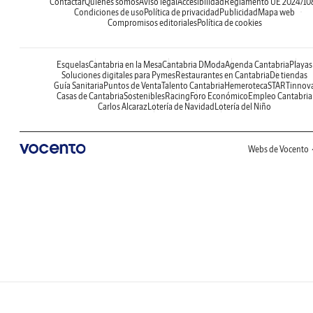
Contactar
Quiénes somos
Aviso legal
Accesibilidad
Reglamento UE 2024/10
Condiciones de uso
Política de privacidad
Publicidad
Mapa web
Compromisos editoriales
Política de cookies
Esquelas
Cantabria en la Mesa
Cantabria DModa
Agenda Cantabria
Playas
Soluciones digitales para Pymes
Restaurantes en Cantabria
De tiendas
Guía Sanitaria
Puntos de Venta
Talento Cantabria
Hemeroteca
STARTinnov
Casas de Cantabria
Sostenibles
Racing
Foro Económico
Empleo Cantabria
Carlos Alcaraz
Lotería de Navidad
Lotería del Niño
Webs de Vocento