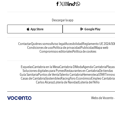
Descargar la app
App Store
Google Play
Contactar
Quiénes somos
Aviso legal
Accesibilidad
Reglamento UE 2024/10
Condiciones de uso
Política de privacidad
Publicidad
Mapa web
Compromisos editoriales
Política de cookies
Esquelas
Cantabria en la Mesa
Cantabria DModa
Agenda Cantabria
Playas
Soluciones digitales para Pymes
Restaurantes en Cantabria
De tiendas
Guía Sanitaria
Puntos de Venta
Talento Cantabria
Hemeroteca
STARTinnov
Casas de Cantabria
Sostenibles
Racing
Foro Económico
Empleo Cantabria
Carlos Alcaraz
Lotería de Navidad
Lotería del Niño
Webs de Vocento