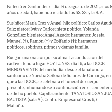
Falleció en Santander, el día 14 de agosto de 2021, a los 
años de edad, habiendo recibido los SS. SS. y la B. A.
Sus hijos: María Cruz y Ángel; hijo político: Carlos Agud
Saiz; nietos: Iván y Carlos; nieta política: Yolanda
González; bisnieto; Ángel Agudo; hermanos: Josefa,
Manuel (†), Ramón (†) y Epifanio (†); hermanos
políticos, sobrinos, primos y demás familia,
Ruegan una oración por su alma. La conducción del
cadáver tendrá lugar HOY, LUNES, día 16, a las DOCE
MENOS VEINTE del mediodía, desde el tanatorio, al
santuario de Nuestra Señora de Solares de Camargo, en 
que a las DOCE, se celebrará el funeral de cuerpo
presente, inhumándose a continuación en el cementeri
de dicho pueblo. Capilla ardiente: TANATORIO SAN JU
BAUTISTA (sala A ). Centro Empresarial Cros 6,7 -
Maliaño.