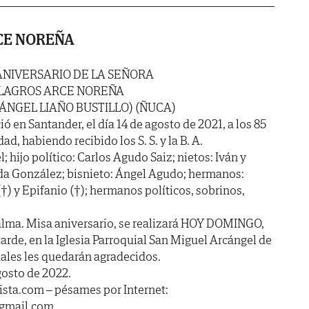
CE NOREÑA
ANIVERSARIO DE LA SEÑORA
LAGROS ARCE NOREÑA
 ÁNGEL LIAÑO BUSTILLO) (ÑUCA)
ió en Santander, el día 14 de agosto de 2021, a los 85
ad, habiendo recibido los S. S. y la B. A.
; hijo político: Carlos Agudo Saiz; nietos: Iván y
anda González; bisnieto: Ángel Agudo; hermanos:
†) y Epifanio (†); hermanos políticos, sobrinos,
alma. Misa aniversario, se realizará HOY DOMINGO,
 tarde, en la Iglesia Parroquial San Miguel Arcángel de
ales les quedarán agradecidos.
gosto de 2022.
sta.com – pésames por Internet:
@gmail.com