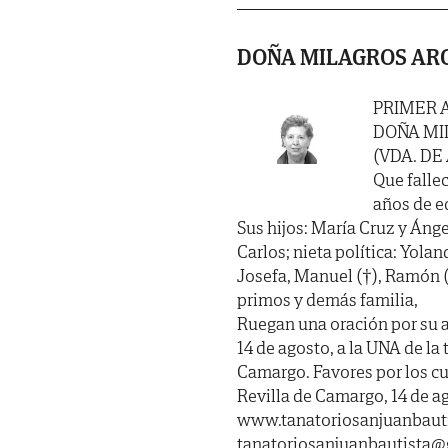
DOÑA MILAGROS AR
PRIMER 
DOÑA MI
(VDA. DE
Que fallec
años de ed
Sus hijos: María Cruz y Ángel
Carlos; nieta política: Yol
Josefa, Manuel (†), Ramón (
primos y demás familia,
Ruegan una oración por su 
14 de agosto, a la UNA de la
Camargo. Favores por los cu
Revilla de Camargo, 14 de a
www.tanatoriosanjuanbauti
tanatoriosanjuanbautista