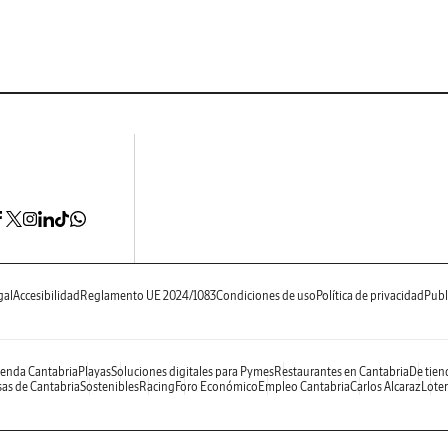
gal
Accesibilidad
Reglamento UE 2024/1083
Condiciones de uso
Política de privacidad
Publ
enda Cantabria
Playas
Soluciones digitales para Pymes
Restaurantes en Cantabria
De tien
as de Cantabria
Sostenibles
Racing
Foro Económico
Empleo Cantabria
Carlos Alcaraz
Loter