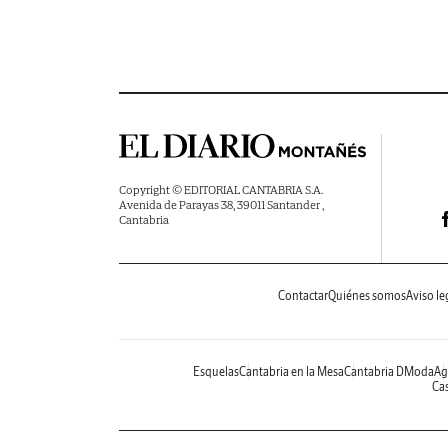
Copyright © EDITORIAL CANTABRIA S.A.
Avenida de Parayas 38, 39011 Santander ,
Cantabria
Contactar
Quiénes somos
Aviso le
Esquelas
Cantabria en la Mesa
Cantabria DModa
Ag
Cas