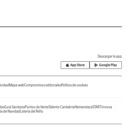
Descargar la app
App Store
Google Play
icidad
Mapa web
Compromisos editoriales
Política de cookies
das
Guía Sanitaria
Puntos de Venta
Talento Cantabria
Hemeroteca
STARTinnova
ía de Navidad
Lotería del Niño