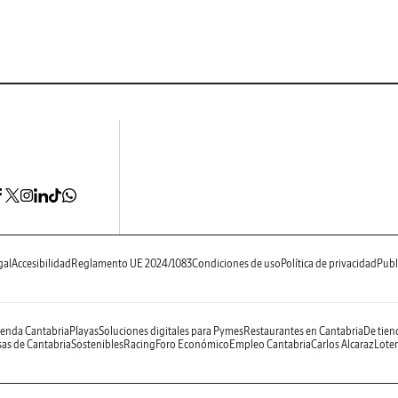
gal
Accesibilidad
Reglamento UE 2024/1083
Condiciones de uso
Política de privacidad
Publ
enda Cantabria
Playas
Soluciones digitales para Pymes
Restaurantes en Cantabria
De tien
as de Cantabria
Sostenibles
Racing
Foro Económico
Empleo Cantabria
Carlos Alcaraz
Loter