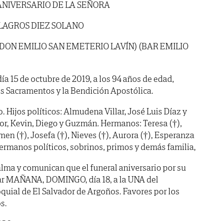
ANIVERSARIO DE LA SEÑORA
LAGROS DIEZ SOLANO
 DON EMILIO SAN EMETERIO LAVÍN) (BAR EMILIO
día 15 de octubre de 2019, a los 94 años de edad,
s Sacramentos y la Bendición Apostólica.
o. Hijos políticos: Almudena Villar, José Luis Díaz y
or, Kevin, Diego y Guzmán. Hermanos: Teresa (†),
rmen (†), Josefa (†), Nieves (†), Aurora (†), Esperanza
 Hermanos políticos, sobrinos, primos y demás familia,
lma y comunican que el funeral aniversario por su
ar MAÑANA, DOMINGO, día 18, a la UNA del
oquial de El Salvador de Argoños. Favores por los
s.