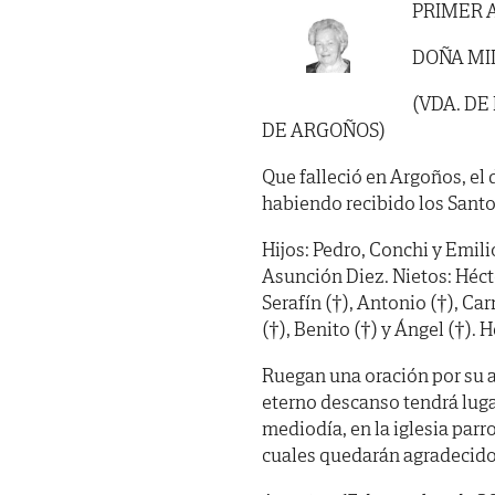
PRIMER 
DOÑA MI
(VDA. DE
DE ARGOÑOS)
Que falleció en Argoños, el 
habiendo recibido los Santo
Hijos: Pedro, Conchi y Emili
Asunción Diez. Nietos: Héct
Serafín (†), Antonio (†), Ca
(†), Benito (†) y Ángel (†).
Ruegan una oración por su a
eterno descanso tendrá lug
mediodía, en la iglesia parr
cuales quedarán agradecido