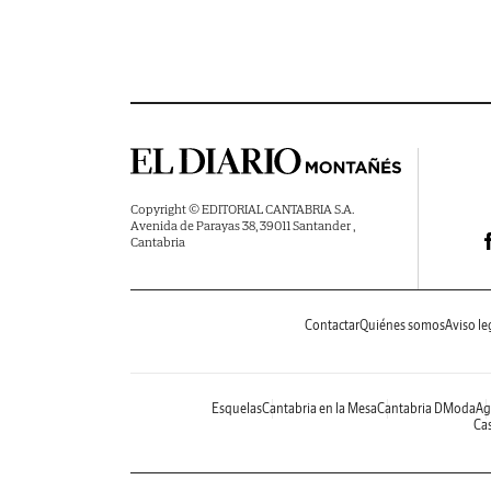
Copyright © EDITORIAL CANTABRIA S.A.
Avenida de Parayas 38, 39011 Santander ,
Cantabria
Contactar
Quiénes somos
Aviso le
Esquelas
Cantabria en la Mesa
Cantabria DModa
Ag
Cas