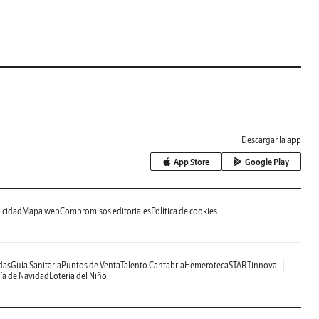
Descargar la app
App Store
Google Play
icidad
Mapa web
Compromisos editoriales
Política de cookies
das
Guía Sanitaria
Puntos de Venta
Talento Cantabria
Hemeroteca
STARTinnova
ía de Navidad
Lotería del Niño