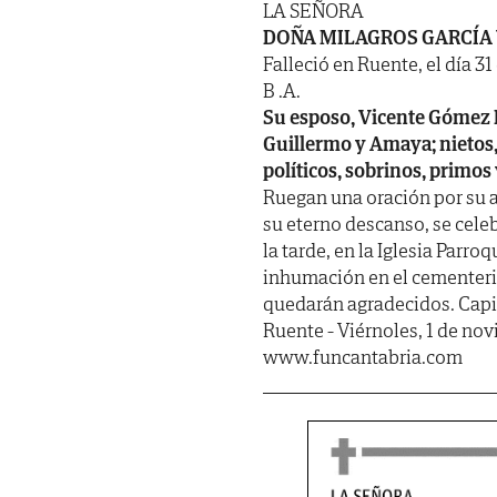
LA SEÑORA
DOÑA MILAGROS GARCÍA
Falleció en Ruente, el día 31
B .A.
Su esposo, Vicente Gómez Dí
Guillermo y Amaya; nietos,
políticos, sobrinos, primos
Ruegan una oración por su a
su eterno descanso, se cele
la tarde, en la Iglesia Parro
inhumación en el cementerio
quedarán agradecidos. Capil
Ruente - Viérnoles, 1 de no
www.funcantabria.com