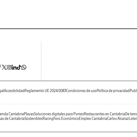
gal
Accesibilidad
Reglamento UE 2024/1083
Condiciones de uso
Política de privacidad
Publ
enda Cantabria
Playas
Soluciones digitales para Pymes
Restaurantes en Cantabria
De tien
as de Cantabria
Sostenibles
Racing
Foro Económico
Empleo Cantabria
Carlos Alcaraz
Loter