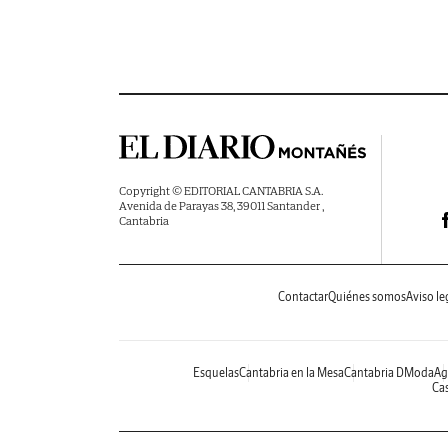
Copyright © EDITORIAL CANTABRIA S.A.
Avenida de Parayas 38, 39011 Santander ,
Cantabria
Contactar
Quiénes somos
Aviso le
Esquelas
Cantabria en la Mesa
Cantabria DModa
Ag
Cas