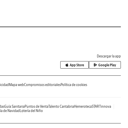
Descargar la app
App Store
Google Play
icidad
Mapa web
Compromisos editoriales
Política de cookies
das
Guía Sanitaria
Puntos de Venta
Talento Cantabria
Hemeroteca
STARTinnova
ía de Navidad
Lotería del Niño