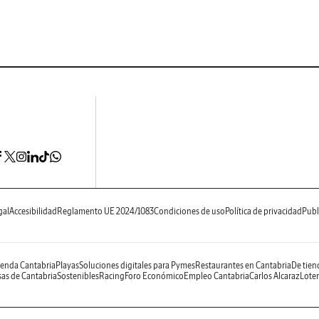
gal
Accesibilidad
Reglamento UE 2024/1083
Condiciones de uso
Política de privacidad
Publ
enda Cantabria
Playas
Soluciones digitales para Pymes
Restaurantes en Cantabria
De tien
as de Cantabria
Sostenibles
Racing
Foro Económico
Empleo Cantabria
Carlos Alcaraz
Loter