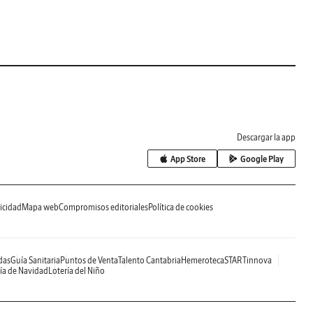
Descargar la app
App Store
Google Play
icidad
Mapa web
Compromisos editoriales
Política de cookies
das
Guía Sanitaria
Puntos de Venta
Talento Cantabria
Hemeroteca
STARTinnova
ía de Navidad
Lotería del Niño