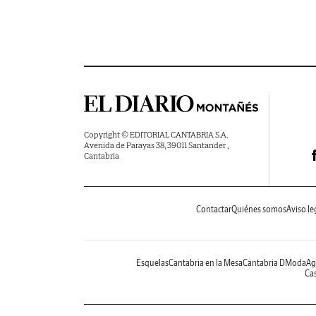
Copyright © EDITORIAL CANTABRIA S.A.
Avenida de Parayas 38, 39011 Santander ,
Cantabria
Contactar
Quiénes somos
Aviso le
Esquelas
Cantabria en la Mesa
Cantabria DModa
Ag
Cas