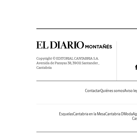
Copyright © EDITORIAL CANTABRIA S.A.
Avenida de Parayas 38, 39011 Santander ,
Cantabria
Contactar
Quiénes somos
Aviso le
Esquelas
Cantabria en la Mesa
Cantabria DModa
Ag
Cas