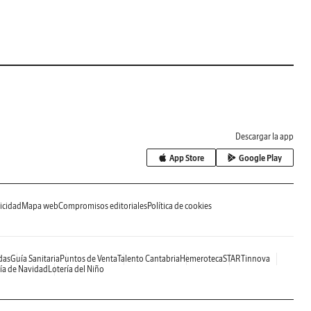
Descargar la app
App Store
Google Play
icidad
Mapa web
Compromisos editoriales
Política de cookies
das
Guía Sanitaria
Puntos de Venta
Talento Cantabria
Hemeroteca
STARTinnova
ía de Navidad
Lotería del Niño