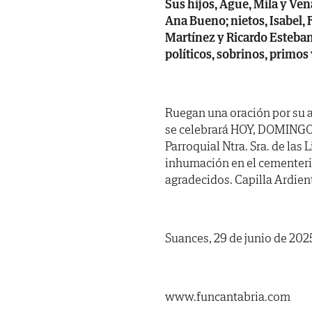
Sus hijos, Ague, Mila y Vena
Ana Bueno; nietos, Isabel, 
Martínez y Ricardo Esteban
políticos, sobrinos, primos
Ruegan una oración por su a
se celebrará HOY, DOMINGO, d
Parroquial Ntra. Sra. de las
inhumación en el cementeri
agradecidos. Capilla Ardient
Suances, 29 de junio de 202
www.funcantabria.com