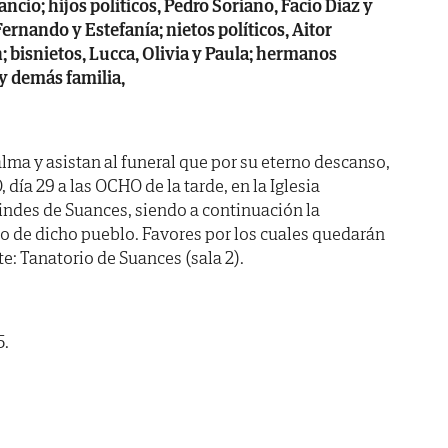
ncio; hijos políticos, Pedro Soriano, Facio Díaz y
Fernando y Estefanía; nietos políticos, Aitor
; bisnietos, Lucca, Olivia y Paula; hermanos
 y demás familia,
lma y asistan al funeral que por su eterno descanso,
ía 29 a las OCHO de la tarde, en la Iglesia
 Lindes de Suances, siendo a continuación la
o de dicho pueblo. Favores por los cuales quedarán
e: Tanatorio de Suances (sala 2).
5.