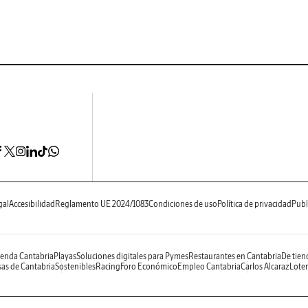
gal
Accesibilidad
Reglamento UE 2024/1083
Condiciones de uso
Política de privacidad
Publ
enda Cantabria
Playas
Soluciones digitales para Pymes
Restaurantes en Cantabria
De tien
as de Cantabria
Sostenibles
Racing
Foro Económico
Empleo Cantabria
Carlos Alcaraz
Loter