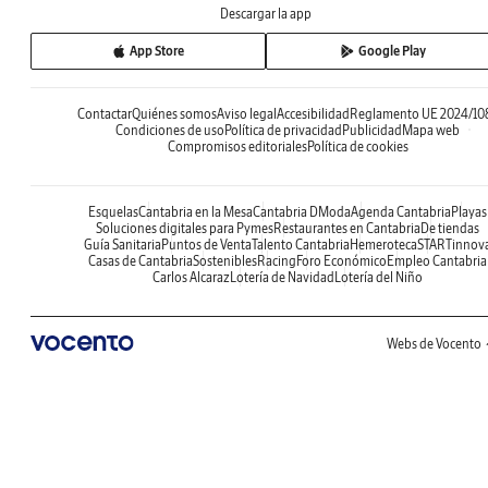
Descargar la app
App Store
Google Play
Contactar
Quiénes somos
Aviso legal
Accesibilidad
Reglamento UE 2024/10
Condiciones de uso
Política de privacidad
Publicidad
Mapa web
Compromisos editoriales
Política de cookies
Esquelas
Cantabria en la Mesa
Cantabria DModa
Agenda Cantabria
Playas
Soluciones digitales para Pymes
Restaurantes en Cantabria
De tiendas
Guía Sanitaria
Puntos de Venta
Talento Cantabria
Hemeroteca
STARTinnov
Casas de Cantabria
Sostenibles
Racing
Foro Económico
Empleo Cantabria
Carlos Alcaraz
Lotería de Navidad
Lotería del Niño
Webs de Vocento