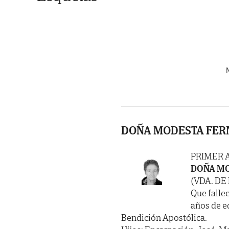
N
DOÑA MODESTA FER
PRIMER 
DOÑA MO
(VDA. DE
Que fallec
años de e
Bendición Apostólica.