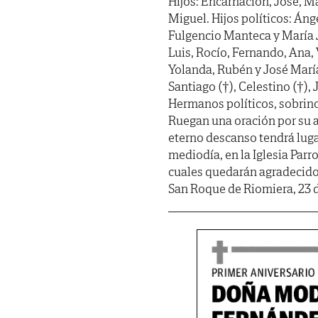
Hijos: Encarnación, José, Ma
Miguel. Hijos políticos: Án
Fulgencio Manteca y María J
Luis, Rocío, Fernando, Ana, 
Yolanda, Rubén y José María
Santiago (†), Celestino (†), 
Hermanos políticos, sobrino
Ruegan una oración por su a
eterno descanso tendrá lug
mediodía, en la Iglesia Par
cuales quedarán agradecido
San Roque de Riomiera, 23