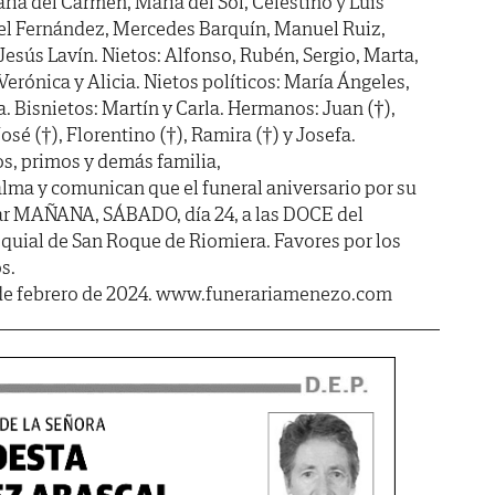
ría del Carmen, María del Sol, Celestino y Luis
gel Fernández, Mercedes Barquín, Manuel Ruiz,
esús Lavín. Nietos: Alfonso, Rubén, Sergio, Marta,
Verónica y Alicia. Nietos políticos: María Ángeles,
. Bisnietos: Martín y Carla. Hermanos: Juan (†),
José (†), Florentino (†), Ramira (†) y Josefa.
s, primos y demás familia,
lma y comunican que el funeral aniversario por su
ar MAÑANA, SÁBADO, día 24, a las DOCE del
roquial de San Roque de Riomiera. Favores por los
s.
 de febrero de 2024. www.funerariamenezo.com