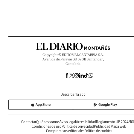
Copyright © EDITORIAL CANTABRIA S.A.
Avenida de Parayas 38, 39011 Santander ,
Cantabria
Descargar la app
App Store
Google Play
Contactar
Quiénes somos
Aviso legal
Accesibilidad
Reglamento UE 2024/10
Condiciones de uso
Política de privacidad
Publicidad
Mapa web
Compromisos editoriales
Política de cookies