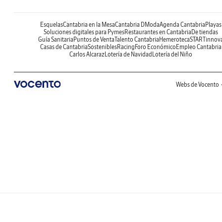
Esquelas
Cantabria en la Mesa
Cantabria DModa
Agenda Cantabria
Playas
Soluciones digitales para Pymes
Restaurantes en Cantabria
De tiendas
Guía Sanitaria
Puntos de Venta
Talento Cantabria
Hemeroteca
STARTinnov
Casas de Cantabria
Sostenibles
Racing
Foro Económico
Empleo Cantabria
Carlos Alcaraz
Lotería de Navidad
Lotería del Niño
Webs de Vocento