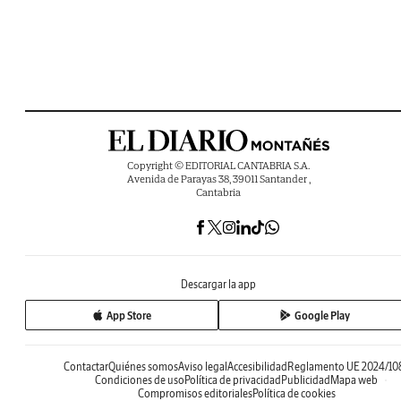
Copyright © EDITORIAL CANTABRIA S.A.
Avenida de Parayas 38, 39011 Santander ,
Cantabria
Descargar la app
App Store
Google Play
Contactar
Quiénes somos
Aviso legal
Accesibilidad
Reglamento UE 2024/10
Condiciones de uso
Política de privacidad
Publicidad
Mapa web
Compromisos editoriales
Política de cookies