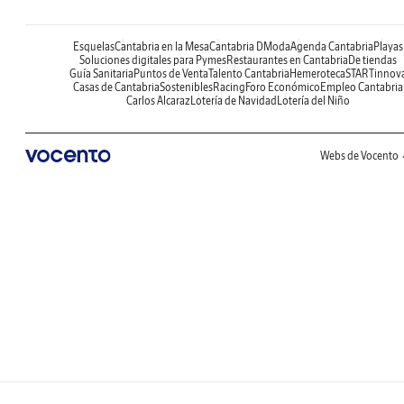
Esquelas
Cantabria en la Mesa
Cantabria DModa
Agenda Cantabria
Playas
Soluciones digitales para Pymes
Restaurantes en Cantabria
De tiendas
Guía Sanitaria
Puntos de Venta
Talento Cantabria
Hemeroteca
STARTinnov
Casas de Cantabria
Sostenibles
Racing
Foro Económico
Empleo Cantabria
Carlos Alcaraz
Lotería de Navidad
Lotería del Niño
Webs de Vocento