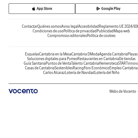
App Store
Google Play
Contactar
Quiénes somos
Aviso legal
Accesibilidad
Reglamento UE 2024/10
Condiciones de uso
Política de privacidad
Publicidad
Mapa web
Compromisos editoriales
Política de cookies
Esquelas
Cantabria en la Mesa
Cantabria DModa
Agenda Cantabria
Playas
Soluciones digitales para Pymes
Restaurantes en Cantabria
De tiendas
Guía Sanitaria
Puntos de Venta
Talento Cantabria
Hemeroteca
STARTinnov
Casas de Cantabria
Sostenibles
Racing
Foro Económico
Empleo Cantabria
Carlos Alcaraz
Lotería de Navidad
Lotería del Niño
Webs de Vocento