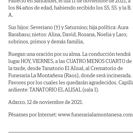
Falleció en Santander, el día 11 de noviembre de 2021, a
los 84 años de edad, habiendo recibido los SS. SS. y la B.
A.
Sus hijos: Severiano (†) y Saturnino; hija política: Aura
Barabasu; nietos: Alina, David, Rosana, Noelia y Laro;
sobrinos, primos y demás familia,
Ruegan una oración por su alma. La conducción tendrá
lugar HOY, VIERNES, a las CUATRO MENOS CUARTO de
la tarde, desde Tanatorio El Alisal, al Crematorio de
Funeraria La Montañesa (Raos), donde será incinerada.
Favores por los cuales les quedarán agradecidos. Capill
ardiente: TANATORIO EL ALISAL (sala 1).
Adarzo, 12 de noviembre de 2021.
Pésames por Internet: www.funerarialamontanesa.com