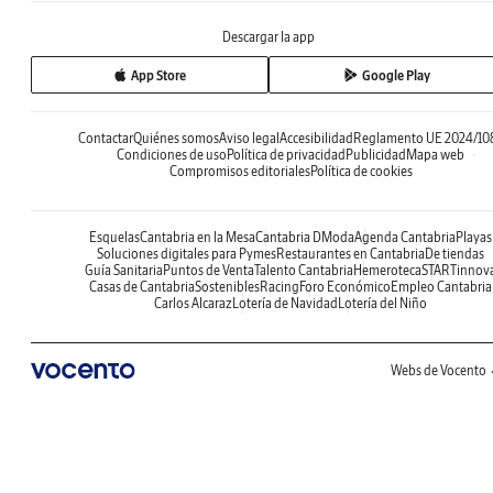
Descargar la app
App Store
Google Play
Contactar
Quiénes somos
Aviso legal
Accesibilidad
Reglamento UE 2024/10
Condiciones de uso
Política de privacidad
Publicidad
Mapa web
Compromisos editoriales
Política de cookies
Esquelas
Cantabria en la Mesa
Cantabria DModa
Agenda Cantabria
Playas
Soluciones digitales para Pymes
Restaurantes en Cantabria
De tiendas
Guía Sanitaria
Puntos de Venta
Talento Cantabria
Hemeroteca
STARTinnov
Casas de Cantabria
Sostenibles
Racing
Foro Económico
Empleo Cantabria
Carlos Alcaraz
Lotería de Navidad
Lotería del Niño
Webs de Vocento