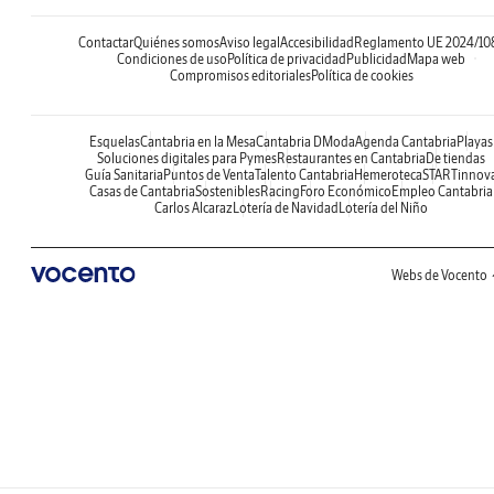
Contactar
Quiénes somos
Aviso legal
Accesibilidad
Reglamento UE 2024/10
Condiciones de uso
Política de privacidad
Publicidad
Mapa web
Compromisos editoriales
Política de cookies
Esquelas
Cantabria en la Mesa
Cantabria DModa
Agenda Cantabria
Playas
Soluciones digitales para Pymes
Restaurantes en Cantabria
De tiendas
Guía Sanitaria
Puntos de Venta
Talento Cantabria
Hemeroteca
STARTinnov
Casas de Cantabria
Sostenibles
Racing
Foro Económico
Empleo Cantabria
Carlos Alcaraz
Lotería de Navidad
Lotería del Niño
Webs de Vocento