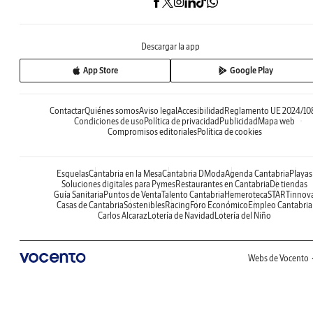
Descargar la app
App Store
Google Play
Contactar
Quiénes somos
Aviso legal
Accesibilidad
Reglamento UE 2024/10
Condiciones de uso
Política de privacidad
Publicidad
Mapa web
Compromisos editoriales
Política de cookies
Esquelas
Cantabria en la Mesa
Cantabria DModa
Agenda Cantabria
Playas
Soluciones digitales para Pymes
Restaurantes en Cantabria
De tiendas
Guía Sanitaria
Puntos de Venta
Talento Cantabria
Hemeroteca
STARTinnov
Casas de Cantabria
Sostenibles
Racing
Foro Económico
Empleo Cantabria
Carlos Alcaraz
Lotería de Navidad
Lotería del Niño
Webs de Vocento