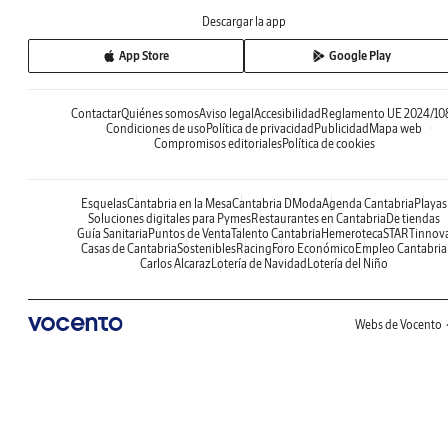
Descargar la app
App Store
Google Play
Contactar
Quiénes somos
Aviso legal
Accesibilidad
Reglamento UE 2024/10
Condiciones de uso
Política de privacidad
Publicidad
Mapa web
Compromisos editoriales
Política de cookies
Esquelas
Cantabria en la Mesa
Cantabria DModa
Agenda Cantabria
Playas
Soluciones digitales para Pymes
Restaurantes en Cantabria
De tiendas
Guía Sanitaria
Puntos de Venta
Talento Cantabria
Hemeroteca
STARTinnov
Casas de Cantabria
Sostenibles
Racing
Foro Económico
Empleo Cantabria
Carlos Alcaraz
Lotería de Navidad
Lotería del Niño
Webs de Vocento