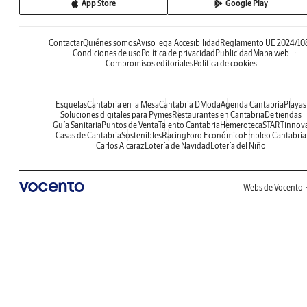
App Store
Google Play
Contactar
Quiénes somos
Aviso legal
Accesibilidad
Reglamento UE 2024/10
Condiciones de uso
Política de privacidad
Publicidad
Mapa web
Compromisos editoriales
Política de cookies
Esquelas
Cantabria en la Mesa
Cantabria DModa
Agenda Cantabria
Playas
Soluciones digitales para Pymes
Restaurantes en Cantabria
De tiendas
Guía Sanitaria
Puntos de Venta
Talento Cantabria
Hemeroteca
STARTinnov
Casas de Cantabria
Sostenibles
Racing
Foro Económico
Empleo Cantabria
Carlos Alcaraz
Lotería de Navidad
Lotería del Niño
Webs de Vocento