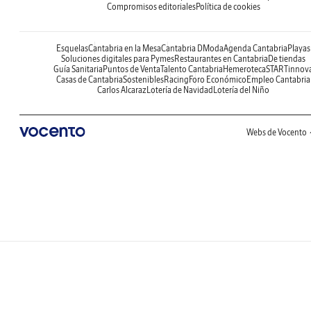
Compromisos editoriales
Política de cookies
Esquelas
Cantabria en la Mesa
Cantabria DModa
Agenda Cantabria
Playas
Soluciones digitales para Pymes
Restaurantes en Cantabria
De tiendas
Guía Sanitaria
Puntos de Venta
Talento Cantabria
Hemeroteca
STARTinnov
Casas de Cantabria
Sostenibles
Racing
Foro Económico
Empleo Cantabria
Carlos Alcaraz
Lotería de Navidad
Lotería del Niño
Webs de Vocento