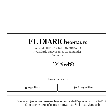
Copyright © EDITORIAL CANTABRIA S.A.
Avenida de Parayas 38, 39011 Santander ,
Cantabria
Descargar la app
App Store
Google Play
Contactar
Quiénes somos
Aviso legal
Accesibilidad
Reglamento UE 2024/10
Condiciones de uso
Política de privacidad
Publicidad
Mapa web