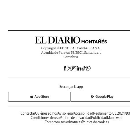
Copyright © EDITORIAL CANTABRIA S.A.
Avenida de Parayas 38, 39011 Santander ,
Cantabria
Descargar la app
App Store
Google Play
Contactar
Quiénes somos
Aviso legal
Accesibilidad
Reglamento UE 2024/10
Condiciones de uso
Política de privacidad
Publicidad
Mapa web
Compromisos editoriales
Política de cookies