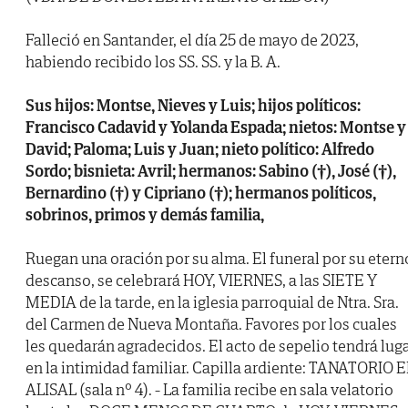
Falleció en Santander, el día 25 de mayo de 2023,
habiendo recibido los SS. SS. y la B. A.
Sus hijos: Montse, Nieves y Luis; hijos políticos:
Francisco Cadavid y Yolanda Espada; nietos: Montse y
David; Paloma; Luis y Juan; nieto político: Alfredo
Sordo; bisnieta: Avril; hermanos: Sabino (†), José (†),
Bernardino (†) y Cipriano (†); hermanos políticos,
sobrinos, primos y demás familia,
Ruegan una oración por su alma. El funeral por su etern
descanso, se celebrará HOY, VIERNES, a las SIETE Y
MEDIA de la tarde, en la iglesia parroquial de Ntra. Sra.
del Carmen de Nueva Montaña. Favores por los cuales
les quedarán agradecidos. El acto de sepelio tendrá lug
en la intimidad familiar. Capilla ardiente: TANATORIO E
ALISAL (sala nº 4). - La familia recibe en sala velatorio