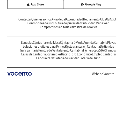
App Store
Google Play
Contactar
Quiénes somos
Aviso legal
Accesibilidad
Reglamento UE 2024/10
Condiciones de uso
Política de privacidad
Publicidad
Mapa web
Compromisos editoriales
Política de cookies
Esquelas
Cantabria en la Mesa
Cantabria DModa
Agenda Cantabria
Playas
Soluciones digitales para Pymes
Restaurantes en Cantabria
De tiendas
Guía Sanitaria
Puntos de Venta
Talento Cantabria
Hemeroteca
STARTinnov
Casas de Cantabria
Sostenibles
Racing
Foro Económico
Empleo Cantabria
Carlos Alcaraz
Lotería de Navidad
Lotería del Niño
Webs de Vocento