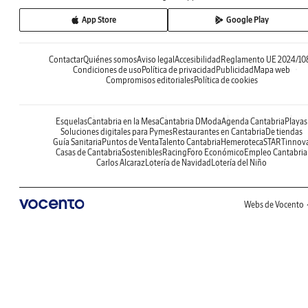
App Store
Google Play
Contactar
Quiénes somos
Aviso legal
Accesibilidad
Reglamento UE 2024/10
Condiciones de uso
Política de privacidad
Publicidad
Mapa web
Compromisos editoriales
Política de cookies
Esquelas
Cantabria en la Mesa
Cantabria DModa
Agenda Cantabria
Playas
Soluciones digitales para Pymes
Restaurantes en Cantabria
De tiendas
Guía Sanitaria
Puntos de Venta
Talento Cantabria
Hemeroteca
STARTinnov
Casas de Cantabria
Sostenibles
Racing
Foro Económico
Empleo Cantabria
Carlos Alcaraz
Lotería de Navidad
Lotería del Niño
Webs de Vocento