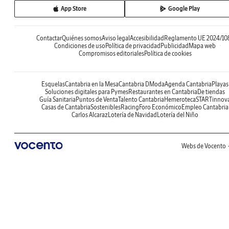
App Store
Google Play
Contactar
Quiénes somos
Aviso legal
Accesibilidad
Reglamento UE 2024/10
Condiciones de uso
Política de privacidad
Publicidad
Mapa web
Compromisos editoriales
Política de cookies
Esquelas
Cantabria en la Mesa
Cantabria DModa
Agenda Cantabria
Playas
Soluciones digitales para Pymes
Restaurantes en Cantabria
De tiendas
Guía Sanitaria
Puntos de Venta
Talento Cantabria
Hemeroteca
STARTinnov
Casas de Cantabria
Sostenibles
Racing
Foro Económico
Empleo Cantabria
Carlos Alcaraz
Lotería de Navidad
Lotería del Niño
Webs de Vocento