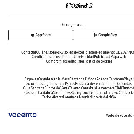
Descargar la app
App Store
Google Play
Contactar
Quiénes somos
Aviso legal
Accesibilidad
Reglamento UE 2024/10
Condiciones de uso
Política de privacidad
Publicidad
Mapa web
Compromisos editoriales
Política de cookies
Esquelas
Cantabria en la Mesa
Cantabria DModa
Agenda Cantabria
Playas
Soluciones digitales para Pymes
Restaurantes en Cantabria
De tiendas
Guía Sanitaria
Puntos de Venta
Talento Cantabria
Hemeroteca
STARTinnov
Casas de Cantabria
Sostenibles
Racing
Foro Económico
Empleo Cantabria
Carlos Alcaraz
Lotería de Navidad
Lotería del Niño
Webs de Vocento