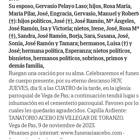
Su esposo, Gervasio Pelayo Laso; hijos, Rosa María,
María Pilar, José, Engracia, Gervasio, Manuel y Robert
(†): hijos políticos, José (†), José Ramón, Mª Ángeles,
José Ramón, Isa y Victoria; nietos, Irene, José, Rosa Mª
(†), Sandra, José Ramón, Borja, Sara, Susana, José,
Sonia, José Ramón y Tamara; hermanos, Luisa (†) y
José; hermana política, Esperanza; nietos políticos,
bisnietos, hermanos políticos, sobrinos, primos y
demás familia,
Ruegan una oración por su alma. Celebraremos el funer
de cuerpo presente, por su eterno descanso HOY,
JUEVES, día 9, a las CUATRO de la tarde, en la iglesia
parroquial de Vega de Pas; a continuación tendrá lugar 
inhumación en el cementerio parroquial. Favores por lo
cuales les quedarán agradecidos. Capilla Ardiente:
TANATORIO ACEBO EN VILLEGAR DE TORANZO.
Vega de Pas, 9 de noviembre de 2023.
Pésames por internet: www.funerariaacebo.com -