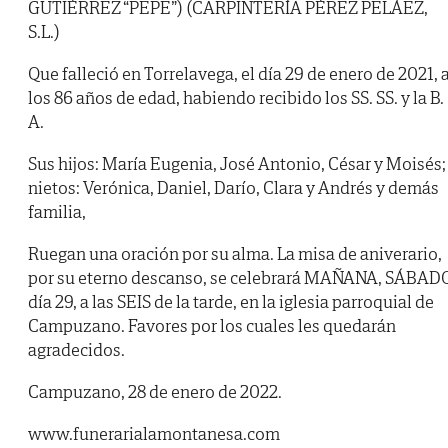
GUTIÉRREZ “PEPE”) (CARPINTERÍA PÉREZ PELÁEZ,
S.L.)
Que falleció en Torrelavega, el día 29 de enero de 2021, 
los 86 años de edad, habiendo recibido los SS. SS. y la B.
A.
Sus hijos: María Eugenia, José Antonio, César y Moisés;
nietos: Verónica, Daniel, Darío, Clara y Andrés y demás
familia,
Ruegan una oración por su alma. La misa de aniverario,
por su eterno descanso, se celebrará MAÑANA, SÁBADO
día 29, a las SEIS de la tarde, en la iglesia parroquial de
Campuzano. Favores por los cuales les quedarán
agradecidos.
Campuzano, 28 de enero de 2022.
www.funerarialamontanesa.com