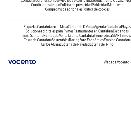
Contactar
Quiénes somos
Aviso legal
Accesibilidad
Reglamento UE 2024/10
Condiciones de uso
Política de privacidad
Publicidad
Mapa web
Compromisos editoriales
Política de cookies
Esquelas
Cantabria en la Mesa
Cantabria DModa
Agenda Cantabria
Playas
Soluciones digitales para Pymes
Restaurantes en Cantabria
De tiendas
Guía Sanitaria
Puntos de Venta
Talento Cantabria
Hemeroteca
STARTinnov
Casas de Cantabria
Sostenibles
Racing
Foro Económico
Empleo Cantabria
Carlos Alcaraz
Lotería de Navidad
Lotería del Niño
Webs de Vocento