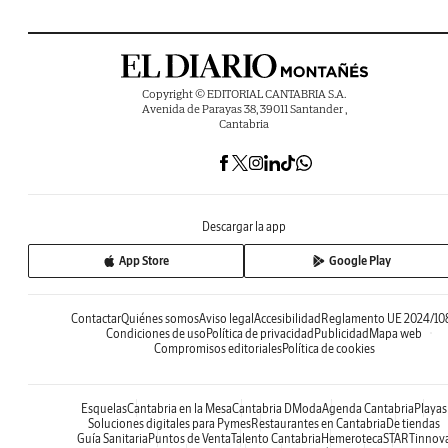
Copyright © EDITORIAL CANTABRIA S.A.
Avenida de Parayas 38, 39011 Santander ,
Cantabria
Descargar la app
App Store
Google Play
Contactar
Quiénes somos
Aviso legal
Accesibilidad
Reglamento UE 2024/10
Condiciones de uso
Política de privacidad
Publicidad
Mapa web
Compromisos editoriales
Política de cookies
Esquelas
Cantabria en la Mesa
Cantabria DModa
Agenda Cantabria
Playas
Soluciones digitales para Pymes
Restaurantes en Cantabria
De tiendas
Guía Sanitaria
Puntos de Venta
Talento Cantabria
Hemeroteca
STARTinnov