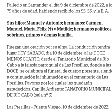
Falleció en Santander, el día 9 de diciembre de 2022, a l
79 años de edad, habiendo recibido los SS. SS. y la B. A.
Sus hijos: Manuel y Antonio; hermanos: Carmen,
Manuel, María, Félix (†) y Matilde; hermanos políticos
sobrinos, primos y demás familia,
Ruegan una oración por su alma. La conducción tendrá
lugar HOY, SÁBADO, día 10 de diciembre, a las DOCE
MENOS CUARTO, desde el Tanatorio Municipal de Río
Cabo a la iglesia parroquial de Las Presillas, donde a las
DOCE, se celebrará el funeral de cuerpo presente, siend
a continuación la inhumación en el cementerio de Las
Presillas. Favores por los cuales les quedarán
agradecidos. Capilla Ardiente: TANATORIO MUNICIPAL
DE RÍO CABO (sala nº 3).
Las Presillas - Puente Viesgo, 10 de diciembre de 2022.